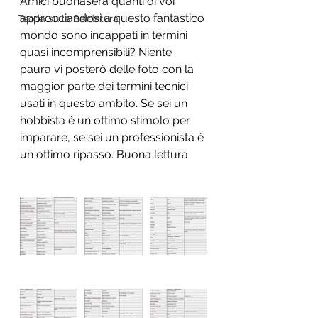
Amici buonasera quanti di voi 
approcciandosi a questo fantastico 
Teoria sulla Saldatura
mondo sono incappati in termini 
quasi incomprensibili? Niente 
paura vi posterò delle foto con la 
maggior parte dei termini tecnici 
usati in questo ambito. Se sei un 
hobbista è un ottimo stimolo per 
imparare, se sei un professionista è 
un ottimo ripasso. Buona lettura