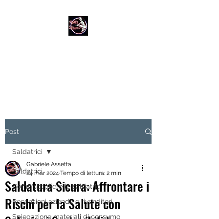
PIANETASALDATURA
Qualità del servizio garantita a
360°
Post
Saldatrici
Gabriele Assetta
Saldatrici
24 mar 2024
Tempo di lettura: 2 min
Saldatura Sicura: Affrontare i
Come scegliere le saldatrici
Rischi per la Salute con
Recensioni aziende e rivenditori
Spiegazione materiali di consumo